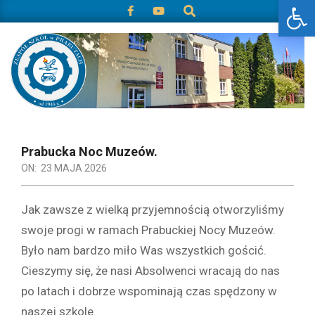
Otwórz 
Search
Skip
to
content
zspprabuty.pl
Primary
Navigation
Prabucka Noc Muzeów.
Menu
ON:
23 MAJA 2026
Jak zawsze z wielką przyjemnością otworzyliśmy
swoje progi w ramach Prabuckiej Nocy Muzeów.
Było nam bardzo miło Was wszystkich gościć.
Cieszymy się, że nasi Absolwenci wracają do nas
po latach i dobrze wspominają czas spędzony w
naszej szkole.