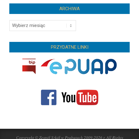
ARCHIWA
Archiwa
PRZYDATNE LINKI
Copyryght © Zespół Szkół w Prabutach 2009-2026 r. All Rights