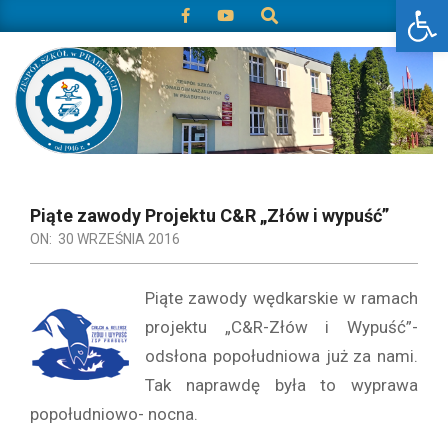
Otwórz 
Search
Skip
to
content
zspprabuty.pl
Primary
Navigation
Piąte zawody Projektu C&R „Złów i wypuść”
Menu
ON:
30 WRZEŚNIA 2016
Piąte zawody wędkarskie w ramach
projektu „C&R-Złów i Wypuść”-
odsłona popołudniowa już za nami.
Tak naprawdę była to wyprawa
popołudniowo- nocna.