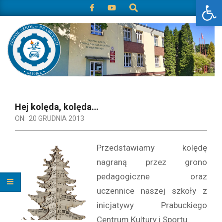
Otwórz 
Search
Skip
to
content
zspprabuty.pl
Primary
Navigation
Hej kolęda, kolęda…
Menu
ON:
20 GRUDNIA 2013
Przedstawiamy kolędę
nagraną przez grono
pedagogiczne oraz
uczennice naszej szkoły z
inicjatywy Prabuckiego
Centrum Kultury i Sportu.